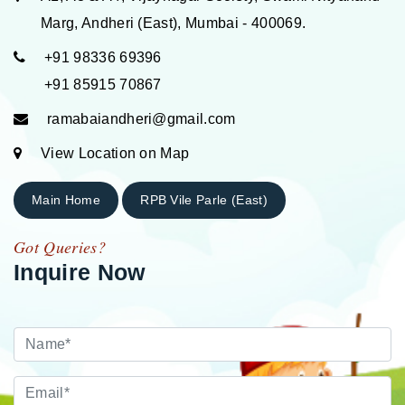
Marg, Andheri (East), Mumbai - 400069.
+91 98336 69396
+91 85915 70867
ramabaiandheri@gmail.com
View Location on Map
Main Home
RPB Vile Parle (East)
Got Queries?
Inquire Now