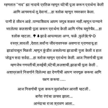
म्हणतात "नाद" ह्या नादाचे प्रतिक म्हणून घंटेची पूजा करून प्रार्थना केली
आणि आगमनार्थ तू देवानां....हा श्लोक म्हणून नमस्कार केला.
पाणी हे जीवन आहे .पाण्याशिवाय आपण जगूच शकत नाही.म्हणून पाण्याने
भरलेल्या कलशाची पूजा करून प्रार्थना केली आणि गंगेच यमुनेचैव....हा
श्लोक म्हटला. 🌳🌲झाडे आपल्याला अन्न, फळे ,फुले🌺🌹🌻
वस्त्र,सावली ,देतात.सर्वांना जीवनावश्यक असणारा प्राणवायू हा
झाडांपासून मिळतो .म्हणून कुंडीत असलेल्या झाडाची पुजा केली व हात
जोडून सदा सर्वदा....हा श्लोक म्हणून प्रार्थना केली. आज निसर्गाची पूजा
म्हणजेच गणपतीची,समईची,घंटेची,कलशाची,झाडाची पूजा केली .
अशाप्रकारे निसर्गाने दिलेल्या ह्या देणगीची आपण जपणूक करूया आणि
रक्षण करूया .....
आज निसर्गाची पूजा करून मुलांबरोबर आरती म्हटली .
बागेत रंगांचा उत्सव झाला...
आनंदाचा राजा श्रावण आला..