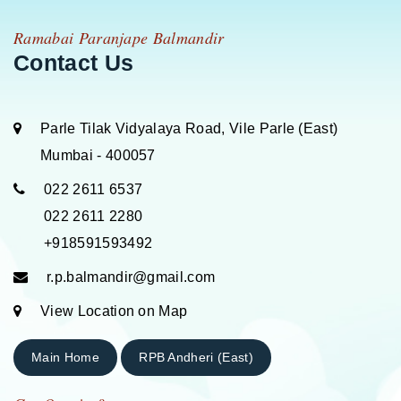
Ramabai Paranjape Balmandir
Contact Us
Parle Tilak Vidyalaya Road, Vile Parle (East)
Mumbai - 400057
022 2611 6537
022 2611 2280
+918591593492
r.p.balmandir@gmail.com
View Location on Map
Main Home
RPB Andheri (East)