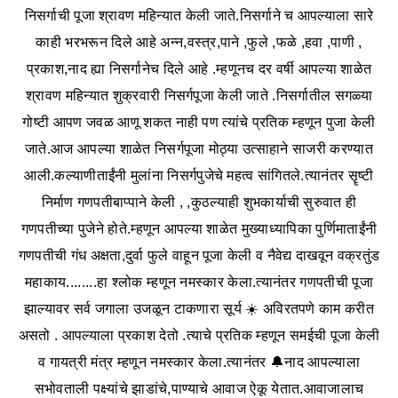
निसर्गाची पूजा श्रावण महिन्यात केली जाते.निसर्गाने च आपल्याला सारे
काही भरभरून दिले आहे अन्न,वस्त्र,पाने ,फुले ,फळे ,हवा ,पाणी ,
प्रकाश,नाद ह्या निसर्गानेच दिले आहे .म्हणूनच दर वर्षी आपल्या शाळेत
श्रावण महिन्यात शुक्रवारी निसर्गपूजा केली जाते .निसर्गातील सगळ्या
गोष्टी आपण जवळ आणू शकत नाही पण त्यांचे प्रतिक म्हणून पुजा केली
जाते.आज आपल्या शाळेत निसर्गपूजा मोठ्या उत्साहाने साजरी करण्यात
आली.कल्याणीताईंनी मुलांना निसर्गपुजेचे महत्व सांगितले.त्यानंतर सॄष्टी
निर्माण गणपतीबाप्पाने केली , ,कुठल्याही शुभकार्याची सुरुवात ही
गणपतीच्या पुजेने होते.म्हणून आपल्या शाळेत मुख्याध्यापिका पुर्णिमाताईंनी
गणपतीची गंध अक्षता,दुर्वा फुले वाहून पूजा केली व नैवेद्य दाखवून वक्रतुंड
महाकाय........हा श्लोक म्हणून नमस्कार केला.त्यानंतर गणपतीची पूजा
झाल्यावर सर्व जगाला उजळून टाकणारा सूर्य ☀️ अविरतपणे काम करीत
असतो . आपल्याला प्रकाश देतो .त्याचे प्रतिक म्हणून समईची पूजा केली
व गायत्री मंत्र म्हणून नमस्कार केला.त्यानंतर 🔔नाद आपल्याला
सभोवताली पक्ष्यांचे झाडांचे,पाण्याचे आवाज ऐकू येतात.आवाजालाच