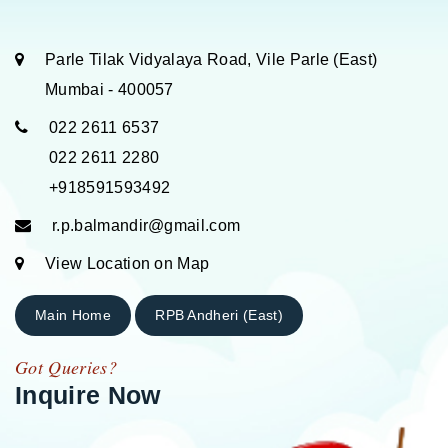
Parle Tilak Vidyalaya Road, Vile Parle (East)
Mumbai - 400057
022 2611 6537
022 2611 2280
+918591593492
r.p.balmandir@gmail.com
View Location on Map
Main Home
RPB Andheri (East)
Got Queries?
Inquire Now